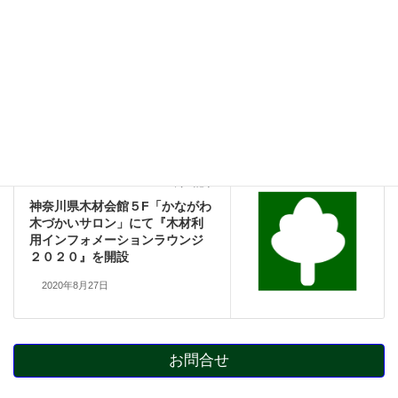
一般の方々向け記事
前の記事
刈払機取扱講習会（2020/9/29）
のご案内（締め切りました）
2020年8月4日
一般の方々向け記事
次の記事
神奈川県木材会館５F「かながわ
木づかいサロン」にて『木材利
用インフォメーションラウンジ
２０２０』を開設
2020年8月27日
お問合せ