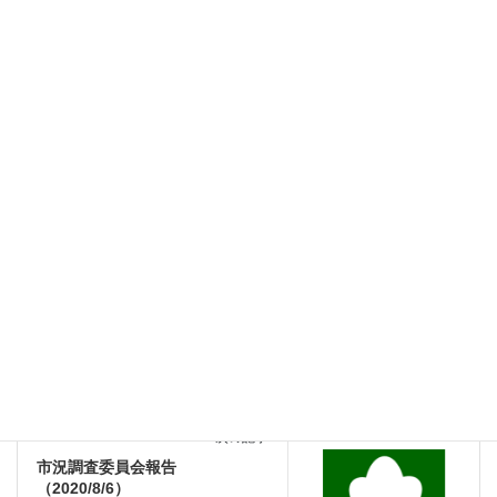
令和２年８月４日
林業・木材製造業労働災害防止協会
神奈川県支部 支部長 吉 川 芳 郎
一般の方々向け記事
、
林災防主催講習会
カテゴリー
会員の方々向け記事
前の記事
2020年度（第2回）理事会報告書
2020年7月20日
会員の方々向け記事
次の記事
市況調査委員会報告
（2020/8/6）