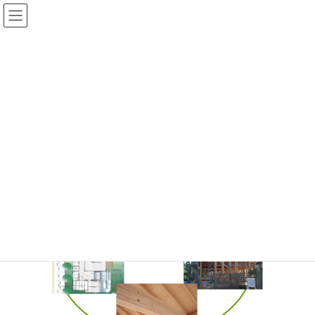
コ
ナ
ン
ビ
テ
ゲ
ン
ー
投稿
ツ
シ
へ
ョ
ス
ン
HOME
トップページ
キ
に
ッ
移
プ
動
2013年3月14日