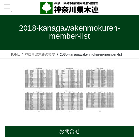
コ
ナ
ン
ビ
テ
ゲ
ン
ー
2018-kanagawakenmokuren-
ツ
シ
member-list
へ
ョ
ス
ン
キ
に
HOME
神奈川県木連の概要
2018-kanagawakenmokuren-member-list
ッ
移
プ
動
お問合せ